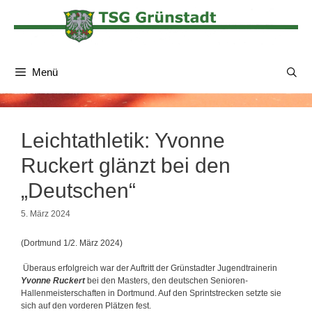
Zum
Inhalt
springen
Menü
Leichtathletik: Yvonne
Ruckert glänzt bei den
„Deutschen“
5. März 2024
(Dortmund 1/2. März 2024)
Überaus erfolgreich war der Auftritt der Grünstadter Jugendtrainerin
Yvonne Ruckert
bei den Masters, den deutschen Senioren-
Hallenmeisterschaften in Dortmund. Auf den Sprintstrecken setzte sie
sich auf den vorderen Plätzen fest.