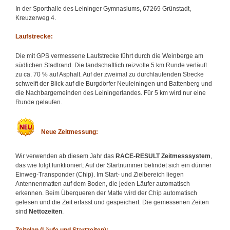
In der Sporthalle des Leininger Gymnasiums, 67269 Grünstadt,
Kreuzerweg 4.
Laufstrecke:
Die mit GPS vermessene Laufstrecke führt durch die Weinberge am
südlichen Stadtrand. Die landschaftlich reizvolle 5 km Runde verläuft
zu ca. 70 % auf Asphalt. Auf der zweimal zu durchlaufenden Strecke
schweift der Blick auf die Burgdörfer Neuleiningen und Battenberg und
die Nachbargemeinden des Leiningerlandes. Für 5 km wird nur eine
Runde gelaufen.
Neue Zeitmessung:
Wir verwenden ab diesem Jahr das
RACE-RESULT Zeitmesssystem
,
das wie folgt funktioniert: Auf der Startnummer befindet sich ein dünner
Einweg-Transponder (Chip). Im Start- und Zielbereich liegen
Antennenmatten auf dem Boden, die jeden Läufer automatisch
erkennen. Beim Überqueren der Matte wird der Chip automatisch
gelesen und die Zeit erfasst und gespeichert. Die gemessenen Zeiten
sind
Nettozeiten
.
Zeitplan (Läufe und Startzeiten):