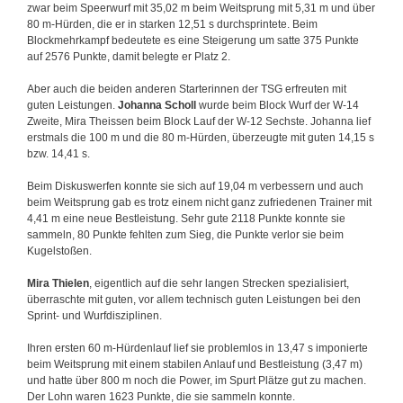
zwar beim Speerwurf mit 35,02 m beim Weitsprung mit 5,31 m und über
80 m-Hürden, die er in starken 12,51 s durchsprintete. Beim
Blockmehrkampf bedeutete es eine Steigerung um satte 375 Punkte
auf 2576 Punkte, damit belegte er Platz 2.
Aber auch die beiden anderen Starterinnen der TSG erfreuten mit
guten Leistungen.
Johanna Scholl
wurde beim Block Wurf der W-14
Zweite, Mira Theissen beim Block Lauf der W-12 Sechste. Johanna lief
erstmals die 100 m und die 80 m-Hürden, überzeugte mit guten 14,15 s
bzw. 14,41 s.
Beim Diskuswerfen konnte sie sich auf 19,04 m verbessern und auch
beim Weitsprung gab es trotz einem nicht ganz zufriedenen Trainer mit
4,41 m eine neue Bestleistung. Sehr gute 2118 Punkte konnte sie
sammeln, 80 Punkte fehlten zum Sieg, die Punkte verlor sie beim
Kugelstoßen.
Mira Thielen
, eigentlich auf die sehr langen Strecken spezialisiert,
überraschte mit guten, vor allem technisch guten Leistungen bei den
Sprint- und Wurfdisziplinen.
Ihren ersten 60 m-Hürdenlauf lief sie problemlos in 13,47 s imponierte
beim Weitsprung mit einem stabilen Anlauf und Bestleistung (3,47 m)
und hatte über 800 m noch die Power, im Spurt Plätze gut zu machen.
Der Lohn waren 1623 Punkte, die sie sammeln konnte.