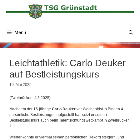
Zum
Inhalt
springen
Menü
Leichtathletik: Carlo Deuker
auf Bestleistungskurs
10. Mai 2025
(Zweibrücken, 4.5.2025)
Nachdem der 15-jährige
Carlo Deuker
vor Wochenfrist in Bingen 4
persönliche Bestleistungen aufgestellt hat, setzt er seinen
Bestleistungskurs auch beim Talentsichtungswettkampf in Zweibrücken
fort.
Wieder konnte er viermal seinen persönlichen Rekord steigern, und