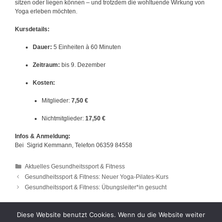
sitzen oder liegen können – und trotzdem die wohltuende Wirkung von
Yoga erleben möchten.
Kursdetails:
Dauer:
5 Einheiten à 60 Minuten
Zeitraum:
bis 9. Dezember
Kosten:
Mitglieder:
7,50 €
Nichtmitglieder:
17,50 €
Infos & Anmeldung:
Bei Sigrid Kemmann, Telefon 06359 84558
Kategorien
Aktuelles Gesundheitssport & Fitness
Gesundheitssport & Fitness: Neuer Yoga-Pilates-Kurs
Gesundheitssport & Fitness: Übungsleiter*in gesucht
Diese Website benutzt Cookies. Wenn du die Website weiter