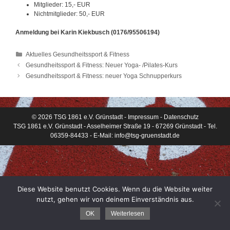
Mitglieder: 15,- EUR
Nichtmitglieder: 50,- EUR
Anmeldung bei Karin Kiekbusch (0176/95506194)
Kategorien
Aktuelles Gesundheitssport & Fitness
Gesundheitssport & Fitness: Neuer Yoga- /Pilates-Kurs
Gesundheitssport & Fitness: neuer Yoga Schnupperkurs
© 2026 TSG 1861 e.V. Grünstadt -
Impressum
-
Datenschutz
TSG 1861 e.V. Grünstadt - Asselheimer Straße 19 - 67269 Grünstadt - Tel.
06359-84433 - E-Mail:
info@tsg-gruenstadt.de
Diese Website benutzt Cookies. Wenn du die Website weiter
nutzt, gehen wir von deinem Einverständnis aus.
OK
Weiterlesen