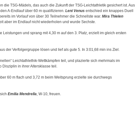
n die TSG-Mädels, das auch die Zukunft der TSG-Leichtathletik gesichert ist. Aus
den A-Endlauf über 60 m qualifizieren.
Leni Venus
entschied ein knappes Duell
bereits im Vorlauf von über 30 Teilnehmer die Schnellste war.
Mira Thielen
 Zeit aber im Endlauf nicht wiederholen und wurde Sechste.
 Leistungen und sprang mit 4,30 m auf den 3. Platz, erzielt im gleich ersten
s der Verfolgergruppe lösen und lief als gute 5. In 3:01,68 min ins Ziel.
onellen“ Leichtathlethik-Wettkämpfen teil, und plazierte sich mehrmals im
isziplin in ihrer Altersklasse teil.
 über 60 m flach und 3,72 m beim Weitsprung erzielte sie durchwegs
 sich
Emilia Mendrella
, W-10, freuen.