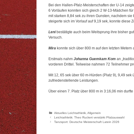
Bei den Hallen-Pfalz-Meisterschaften der U-14 zeigte
6 Vorläufen konnten sich gleich 2 W-13-Mädchen für 
mit starken 8,84 sek zu ihren Gunsten, nachdem sie 
steigerte sich im Vorlauf auf 9,19 sek, konnte diese
Leni
bestätigte auch beim Weitsprung ihre bisher gute
Versuch.
Mira
konnte sich über 800 m auf den letzten Metern au
Erstmals nahm
Johanna Guemkam Kom
an „traditi
vorderen Drittel. Teilweise nahmen 72 Teilnehmer pro D
Mit 12, 65 sek über 60 m-Hürden (Platz 9), 9,49 sek
zufriedenstellende Leistungen.
Über einen 7. Platz über 800 m in 3:16,06 min durfte
Kategorien
Aktuelles Leichtathletik
,
Allgemein
Leichtathletik: Theo Ruckert verstärkt Pfalzauswahl
Tanzsport: Deutsche Meisterschaft Latein 2026