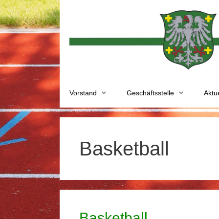
Zum
Inhalt
springen
Vorstand
Geschäftsstelle
Aktu
Basketball
Basketball