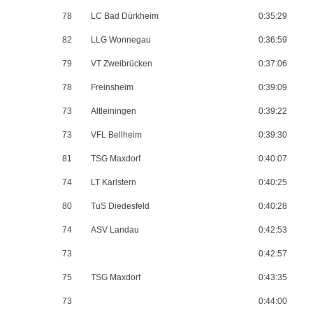
78
LC Bad Dürkheim
0:35:29
82
LLG Wonnegau
0:36:59
79
VT Zweibrücken
0:37:06
78
Freinsheim
0:39:09
73
Altleiningen
0:39:22
73
VFL Bellheim
0:39:30
81
TSG Maxdorf
0:40:07
74
LT Karlstern
0:40:25
80
TuS Diedesfeld
0:40:28
74
ASV Landau
0:42:53
73
0:42:57
75
TSG Maxdorf
0:43:35
73
0:44:00