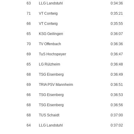
63
LLG Landstuhl
0:34:36
71
VT Contwig
0:35:21
66
VT Contwig
0:35:55
65
KSG Geilingen
0:36:07
70
TV Offenbach
0:36:36
69
TuS Hochspeyer
0:36:47
65
LG Rülzheim
0:36:48
68
TSG Eisenberg
0:36:49
69
TRIA PSV Mannheim
0:36:51
66
TSG Eisenberg
0:36:53
68
TSG Eisenberg
0:36:56
68
TUS Schaidt
0:37:00
64
LLG Landstuhl
0:37:02