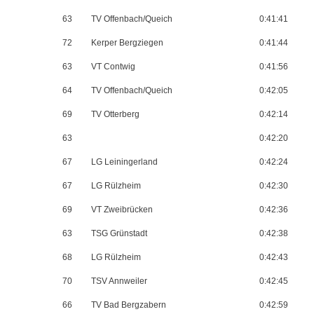
63
TV Offenbach/Queich
0:41:41
72
Kerper Bergziegen
0:41:44
63
VT Contwig
0:41:56
64
TV Offenbach/Queich
0:42:05
69
TV Otterberg
0:42:14
63
0:42:20
67
LG Leiningerland
0:42:24
67
LG Rülzheim
0:42:30
69
VT Zweibrücken
0:42:36
63
TSG Grünstadt
0:42:38
68
LG Rülzheim
0:42:43
70
TSV Annweiler
0:42:45
66
TV Bad Bergzabern
0:42:59