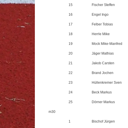
15
Fischer Steffen
16
Engel Ingo
17
Felber Tobias
18
Herrle Mike
19
Mock Mike-Manfred
20
Jäger Mathias
21
Jakob Carsten
22
Brand Jochen
23
Hüllenkremer Sven
24
Beck Markus
25
Dörner Markus
m30
1
Bischof Jürgen