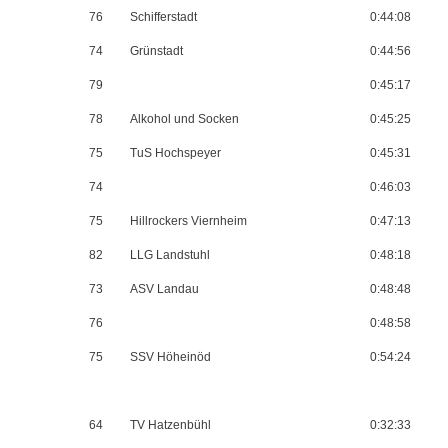
76
Schifferstadt
0:44:08
74
Grünstadt
0:44:56
79
0:45:17
78
Alkohol und Socken
0:45:25
75
TuS Hochspeyer
0:45:31
74
0:46:03
75
Hillrockers Viernheim
0:47:13
82
LLG Landstuhl
0:48:18
73
ASV Landau
0:48:48
76
0:48:58
75
SSV Höheinöd
0:54:24
64
TV Hatzenbühl
0:32:33