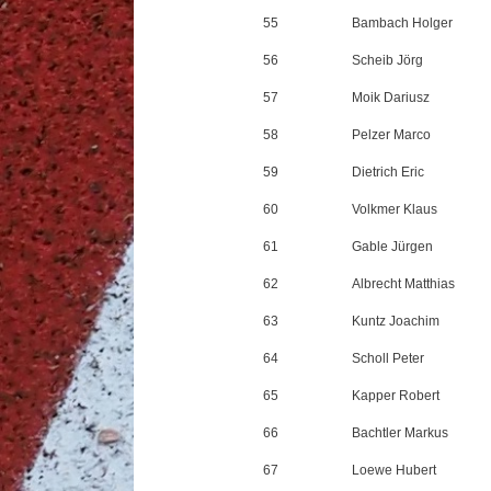
55
Bambach Holger
56
Scheib Jörg
57
Moik Dariusz
58
Pelzer Marco
59
Dietrich Eric
60
Volkmer Klaus
61
Gable Jürgen
62
Albrecht Matthias
63
Kuntz Joachim
64
Scholl Peter
65
Kapper Robert
66
Bachtler Markus
67
Loewe Hubert