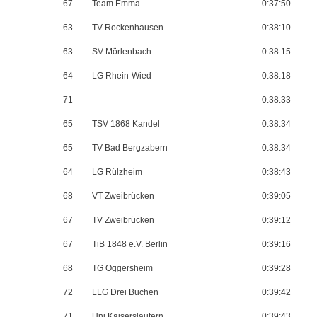
67
Team Emma
0:37:50
63
TV Rockenhausen
0:38:10
63
SV Mörlenbach
0:38:15
64
LG Rhein-Wied
0:38:18
71
0:38:33
65
TSV 1868 Kandel
0:38:34
65
TV Bad Bergzabern
0:38:34
64
LG Rülzheim
0:38:43
68
VT Zweibrücken
0:39:05
67
TV Zweibrücken
0:39:12
67
TiB 1848 e.V. Berlin
0:39:16
68
TG Oggersheim
0:39:28
72
LLG Drei Buchen
0:39:42
71
Uni Kaiserslautern
0:39:43