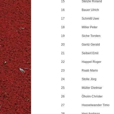
15
Stelzle Roland
16
Bauer Ulrich
17
Schmitt Uwe
18
Miller Peter
19
Siche Torsten
20
Gantz Gerald
21
Seibert Emil
22
Happel Roger
23
Raab Mario
24
Stolle Jörg
25
Müller Dietmar
26
Öholm Christer
27
Hasselwander Timo
28
Herr Andreas