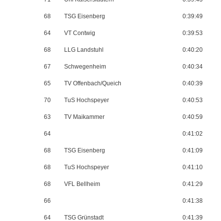
68
TSG Eisenberg
0:39:49
64
VT Contwig
0:39:53
68
LLG Landstuhl
0:40:20
67
Schwegenheim
0:40:34
65
TV Offenbach/Queich
0:40:39
70
TuS Hochspeyer
0:40:53
63
TV Maikammer
0:40:59
64
0:41:02
68
TSG Eisenberg
0:41:09
68
TuS Hochspeyer
0:41:10
68
VFL Bellheim
0:41:29
66
0:41:38
64
TSG Grünstadt
0:41:39