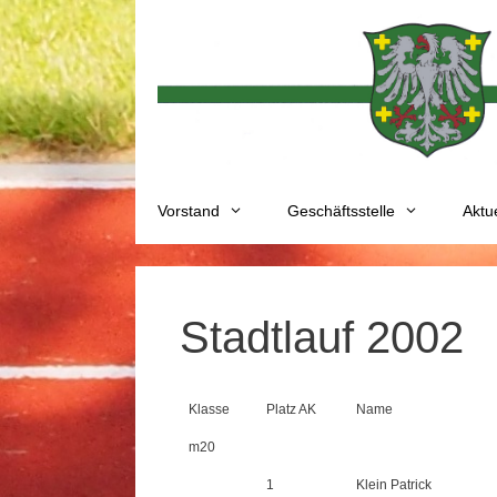
Zum
Inhalt
springen
Vorstand
Geschäftsstelle
Aktu
Stadtlauf 2002
Klasse
Platz AK
Name
m20
1
Klein Patrick