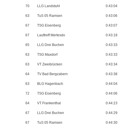
70
LLG Landstuhl
0:43:04
63
TuS 05 Ramsen
0:43:06
67
TSG Eisenberg
0:43:07
67
Lauftreff Mertesdo
0:43:18
65
LLG Drei Buchen
0:43:33
63
TSG Maxdorf
0:43:33
63
VT Zweibrücken
0:43:34
64
TV Bad Bergzabern
0:43:38
63
BLG Hagenbach
0:44:04
72
TSG Eisenberg
0:44:06
64
VT Frankenthal
0:44:23
67
LLG Drei Buchen
0:44:29
67
TuS 05 Ramsen
0:44:30