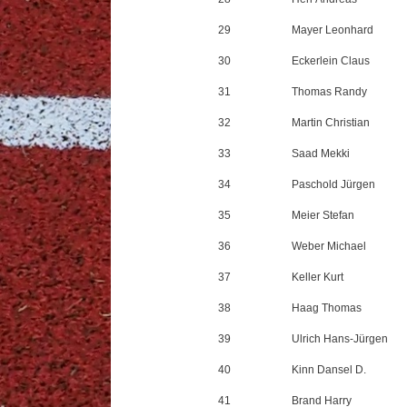
29
Mayer Leonhard
30
Eckerlein Claus
31
Thomas Randy
32
Martin Christian
33
Saad Mekki
34
Paschold Jürgen
35
Meier Stefan
36
Weber Michael
37
Keller Kurt
38
Haag Thomas
39
Ulrich Hans-Jürgen
40
Kinn Dansel D.
41
Brand Harry