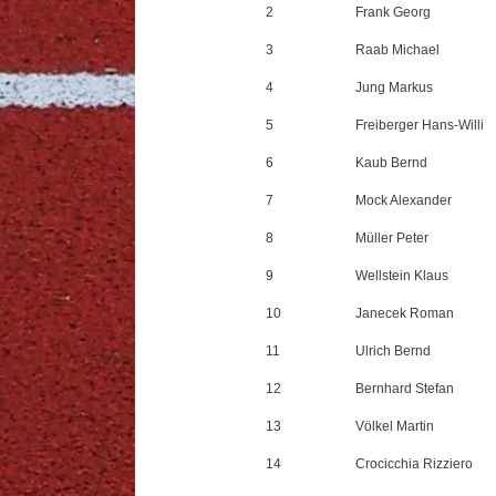
2
Frank Georg
3
Raab Michael
4
Jung Markus
5
Freiberger Hans-Willi
6
Kaub Bernd
7
Mock Alexander
8
Müller Peter
9
Wellstein Klaus
10
Janecek Roman
11
Ulrich Bernd
12
Bernhard Stefan
13
Völkel Martin
14
Crocicchia Rizziero