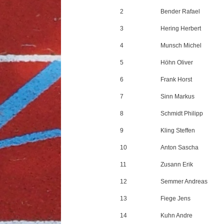
2
Bender Rafael
3
Hering Herbert
4
Munsch Michel
5
Höhn Oliver
6
Frank Horst
7
Sinn Markus
8
Schmidt Philipp
9
Kling Steffen
10
Anton Sascha
11
Zusann Erik
12
Semmer Andreas
13
Fiege Jens
14
Kuhn Andre