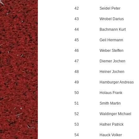
42
Seidel Peter
43
Wrobel Darius
44
Bachmann Kurt
45
Geil Hermann
46
Weber Steffen
47
Diemer Jochen
48
Heiner Jochen
49
Hamburger Andreas
50
Holaus Frank
51
Smith Martin
52
Waldinger Michael
53
Hafner Patrick
54
Hauck Volker